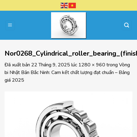
Chuyển
đến
nội
dung
Nor0268_Cylindrical_roller_bearing_(fin
Đã xuất bản
22 Tháng 9, 2025
lúc
1280 × 960
trong
Vòng
bi Nhật Bản Bắc Ninh: Cam kết chất lượng đạt chuẩn – Bảng
giá 2025