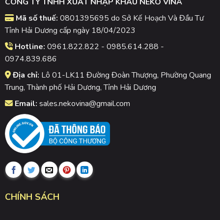
CÔNG TY TNHH XUẤT NHẬP KHẨU NEKO VINA
Mã số thuế:
0801395695 do Sở Kế Hoạch Và Đầu Tư
Tỉnh Hải Dương cấp ngày 18/04/2023
Hotline:
0961.822.822 - 0985.614.288 -
0974.839.686
Địa chỉ:
Lô 01-LK11 Đường Đoàn Thượng, Phường Quang
Trung, Thành phố Hải Dương, Tỉnh Hải Dương
Email:
sales.nekovina@gmail.com
CHÍNH SÁCH