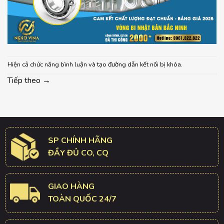
Hiện cả chức năng bình luận và tạo đường dẫn kết nối bị khóa.
Tiếp theo
→
SP CHÍNH HÃNG
ĐẦY ĐỦ CO, CQ
GIAO HÀNG
TOÀN QUỐC 24/7