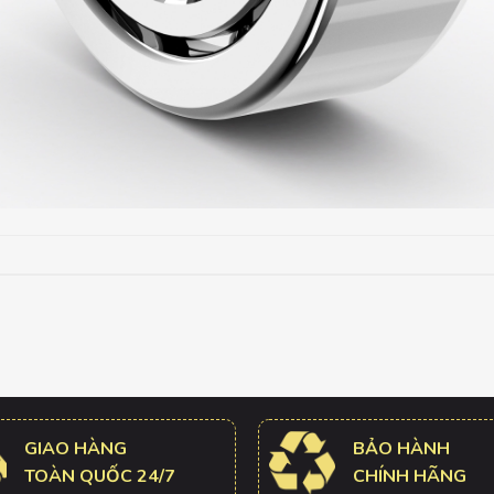
GIAO HÀNG
BẢO HÀNH
TOÀN QUỐC 24/7
CHÍNH HÃNG