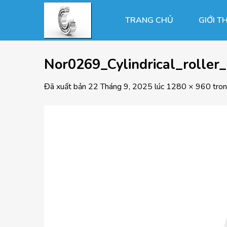
Chuyển
đến
TRANG CHỦ
GIỚI T
nội
dung
Nor0269_Cylindrical_roller
Đã xuất bản
22 Tháng 9, 2025
lúc
1280 × 960
tro