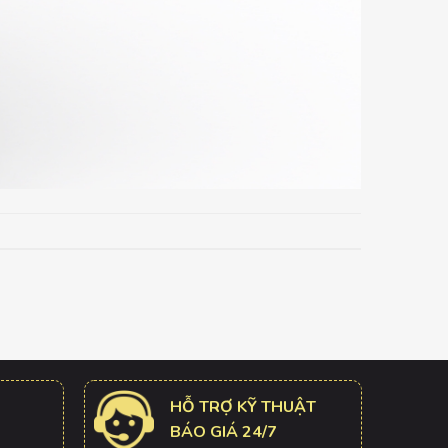
HỖ TRỢ KỸ THUẬT
BÁO GIÁ 24/7