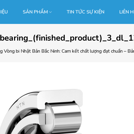
HIỆU
SẢN PHẨM
TIN TỨC SỰ KIỆN
LIÊN 
_bearing_(finished_product)_3_dl_
ng
Vòng bi Nhật Bản Bắc Ninh: Cam kết chất lượng đạt chuẩn – B