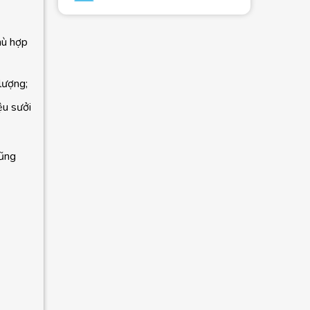
hù hợp
lượng;
ệu sưởi
cũng