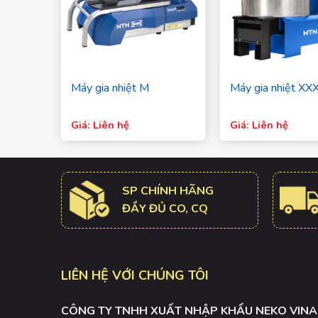
 lò sưởi
Máy gia nhiệt M
Máy gia nhiệt XX
Giá: Liên hệ
Giá: Liên hệ
SP CHÍNH HÃNG
ĐẦY ĐỦ CO, CQ
LIÊN HỆ VỚI CHÚNG TÔI
CÔNG TY TNHH XUẤT NHẬP KHẨU NEKO VINA