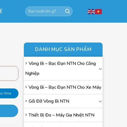
Tìm
HỆ
kiếm:
DANH MỤC SẢN PHẨM
Vòng Bi – Bạc Đạn NTN Cho Công
Nghiệp
Vòng Bi – Bạc Đạn NTN Cho Xe Máy
ko Vina
Gối Đỡ Vòng Bi NTN
Thiết Bị Đo – Máy Gia Nhiệt NTN