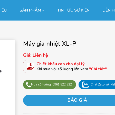
HIỆU
SẢN PHẨM
TIN TỨC SỰ KIỆN
LIÊN 
Máy gia nhiệt XL-P
Giá: Liên hệ
Chiết khấu cao cho đại lý
Khi mua với số lượng lớn xem
"Chi tiết"
Mua số lượng: 0961.822.822
Chat Zalo với Ne
BÁO GIÁ