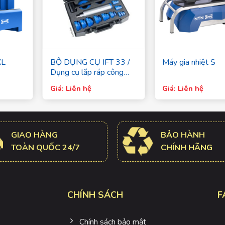
XL
BỘ DỤNG CỤ IFT 33 /
Máy gia nhiệt S
Dụng cụ lắp ráp công
nghiệp – SNR
Giá: Liên hệ
Giá: Liên hệ
GIAO HÀNG
BẢO HÀNH
TOÀN QUỐC 24/7
CHÍNH HÃNG
CHÍNH SÁCH
F
Chính sách bảo mật