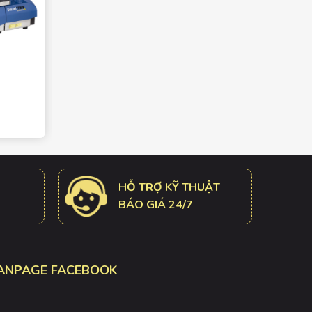
Máy đo độ rung NTN
Giá: Liên hệ
HỖ TRỢ KỸ THUẬT
BÁO GIÁ 24/7
ANPAGE FACEBOOK