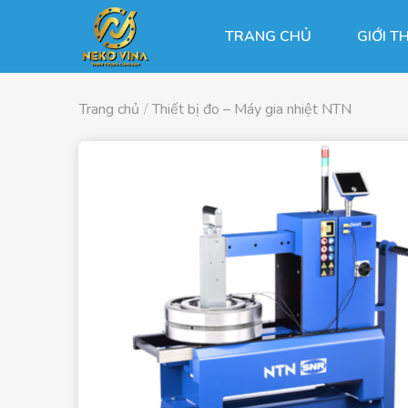
Chuyển
đến
TRANG CHỦ
GIỚI T
nội
dung
Trang chủ
/
Thiết bị đo – Máy gia nhiệt NTN