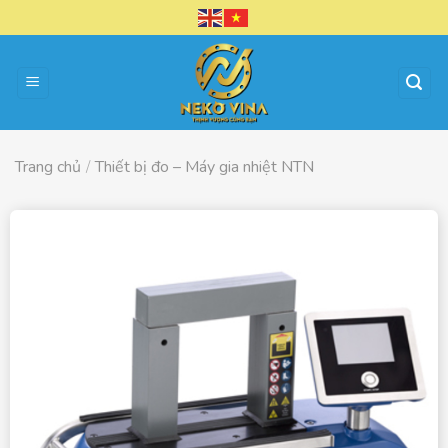
Chuyển
đến
nội
dung
Trang chủ
/
Thiết bị đo – Máy gia nhiệt NTN