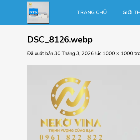
Chuyển
đến
TRANG CHỦ
GIỚI T
nội
dung
DSC_8126.webp
Đã xuất bản
30 Tháng 3, 2026
lúc
1000 × 1000
tr