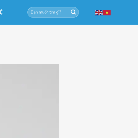
Tìm
HỆ
kiếm: