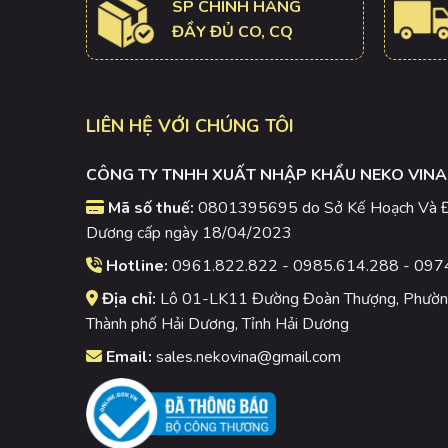
SP CHÍNH HÃNG
ĐẦY ĐỦ CO, CQ
LIÊN HỆ VỚI CHÚNG TÔI
CÔNG TY TNHH XUẤT NHẬP KHẨU NEKO VINA
Mã số thuế:
0801395695 do Sở Kế Hoạch Và Đầ
Dương cấp ngày 18/04/2023
Hotline:
0961.822.822 - 0985.614.288 - 097
Địa chỉ:
Lô 01-LK11 Đường Đoàn Thượng, Phường
Thành phố Hải Dương, Tỉnh Hải Dương
Email:
sales.nekovina@gmail.com