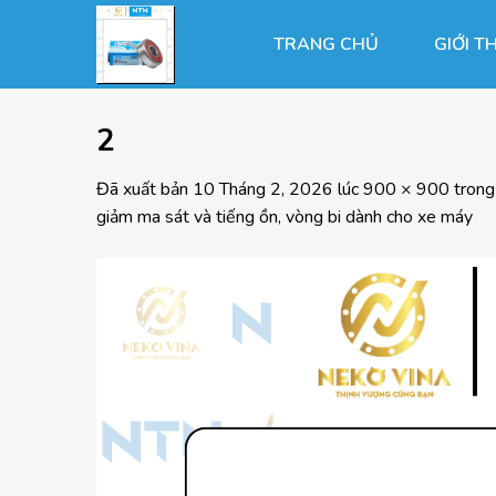
Chuyển
đến
TRANG CHỦ
GIỚI T
nội
dung
2
Đã xuất bản
10 Tháng 2, 2026
lúc
900 × 900
tron
giảm ma sát và tiếng ồn, vòng bi dành cho xe máy