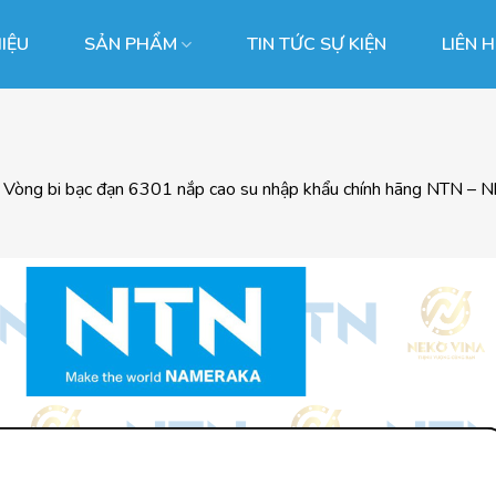
HIỆU
SẢN PHẨM
TIN TỨC SỰ KIỆN
LIÊN 
g
Vòng bi bạc đạn 6301 nắp cao su nhập khẩu chính hãng NTN – Nhật