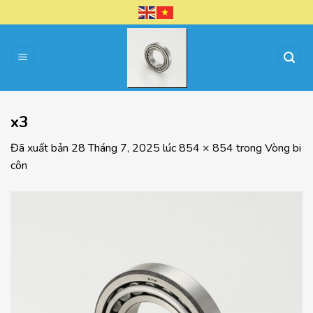
Chuyển
đến
nội
dung
x3
Đã xuất bản
28 Tháng 7, 2025
lúc
854 × 854
trong
Vòng bi
côn