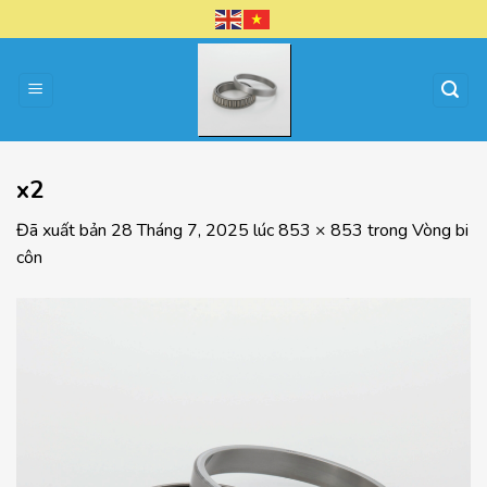
Chuyển
đến
nội
dung
x2
Đã xuất bản
28 Tháng 7, 2025
lúc
853 × 853
trong
Vòng bi
côn