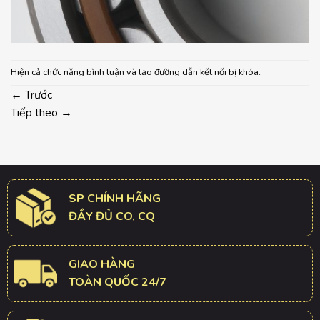
Hiện cả chức năng bình luận và tạo đường dẫn kết nối bị khóa.
←
Trước
Tiếp theo
→
SP CHÍNH HÃNG
ĐẦY ĐỦ CO, CQ
GIAO HÀNG
TOÀN QUỐC 24/7