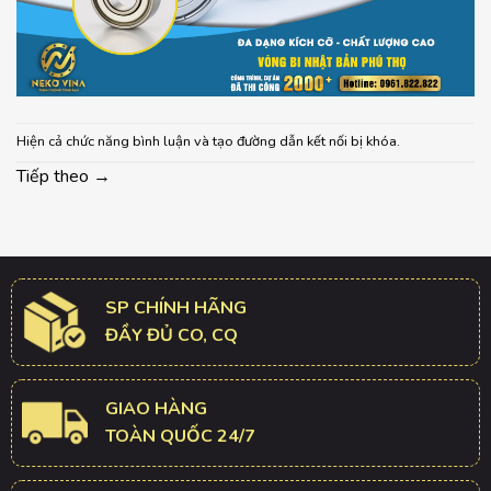
Hiện cả chức năng bình luận và tạo đường dẫn kết nối bị khóa.
Tiếp theo
→
SP CHÍNH HÃNG
ĐẦY ĐỦ CO, CQ
GIAO HÀNG
TOÀN QUỐC 24/7