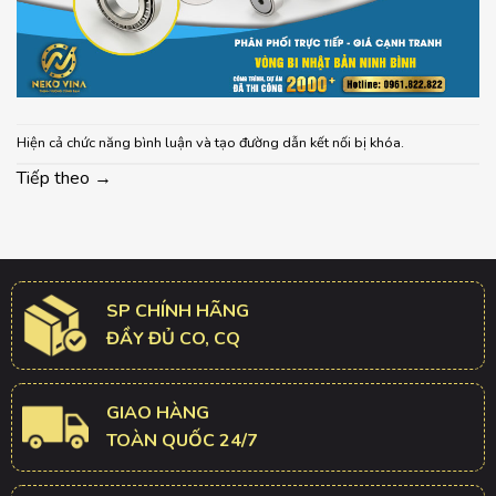
Hiện cả chức năng bình luận và tạo đường dẫn kết nối bị khóa.
Tiếp theo
→
SP CHÍNH HÃNG
ĐẦY ĐỦ CO, CQ
GIAO HÀNG
TOÀN QUỐC 24/7