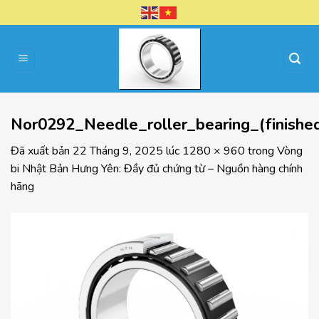
Chuyển
đến
nội
dung
Nor0292_Needle_roller_bearing_(finish
Đã xuất bản
22 Tháng 9, 2025
lúc
1280 × 960
trong
Vòng
bi Nhật Bản Hưng Yên: Đầy đủ chứng từ – Nguồn hàng chính
hãng