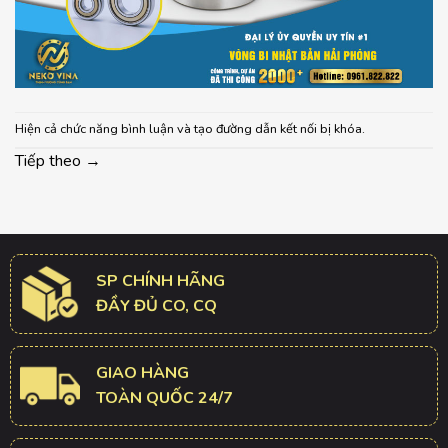
Hiện cả chức năng bình luận và tạo đường dẫn kết nối bị khóa.
Tiếp theo
→
SP CHÍNH HÃNG
ĐẦY ĐỦ CO, CQ
GIAO HÀNG
TOÀN QUỐC 24/7