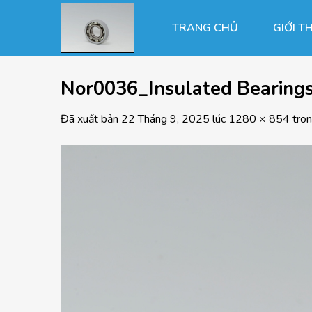
Chuyển
đến
TRANG CHỦ
GIỚI T
nội
dung
Nor0036_Insulated Bearin
Đã xuất bản
22 Tháng 9, 2025
lúc
1280 × 854
tro