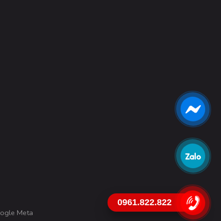
0961.822.822
ogle Meta