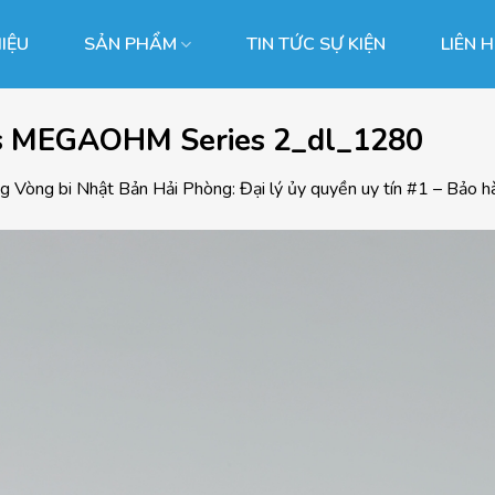
HIỆU
SẢN PHẨM
TIN TỨC SỰ KIỆN
LIÊN 
gs MEGAOHM Series 2_dl_1280
ng
Vòng bi Nhật Bản Hải Phòng: Đại lý ủy quyền uy tín #1 – Bảo h