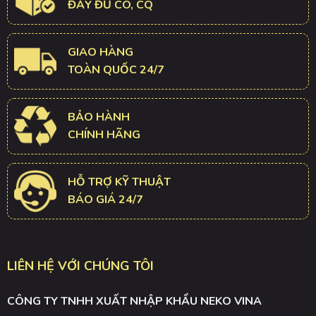
ĐẦY ĐỦ CO, CQ
GIAO HÀNG
TOÀN QUỐC 24/7
BẢO HÀNH
CHÍNH HÃNG
HỖ TRỢ KỸ THUẬT
BÁO GIÁ 24/7
LIÊN HỆ VỚI CHÚNG TÔI
CÔNG TY TNHH XUẤT NHẬP KHẨU NEKO VINA