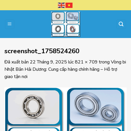
Chuyển
đến
nội
dung
screenshot_1758524260
Đã xuất bản
22 Tháng 9, 2025
lúc
821 × 709
trong
Vòng bi
Nhật Bản Hải Dương: Cung cấp hàng chính hãng – Hỗ trợ
giao tận nơi