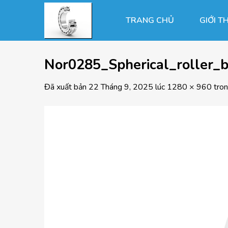
Chuyển
đến
TRANG CHỦ
GIỚI T
nội
dung
Nor0285_Spherical_roller_b
Đã xuất bản
22 Tháng 9, 2025
lúc
1280 × 960
tro