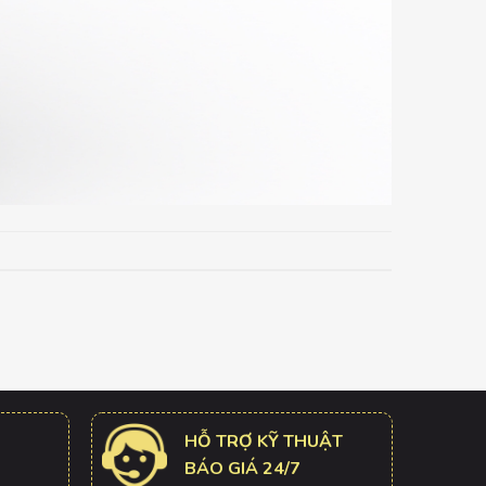
HỖ TRỢ KỸ THUẬT
BÁO GIÁ 24/7