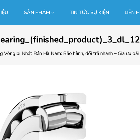
HIỆU
SẢN PHẨM
TIN TỨC SỰ KIỆN
LIÊN 
earing_(finished_product)_3_dl_1
ng
Vòng bi Nhật Bản Hà Nam: Bảo hành, đổi trả nhanh – Giá ưu đãi