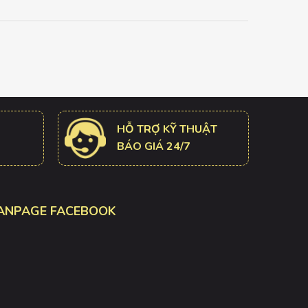
HỖ TRỢ KỸ THUẬT
BÁO GIÁ 24/7
ANPAGE FACEBOOK