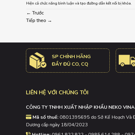
Hiện cả chức năng bình luận và tạo đường dẫn kết nối bị khóa.
←
Trước
Tiếp theo
→
SP CHÍNH HÃNG
ĐẦY ĐỦ CO, CQ
LIÊN HỆ VỚI CHÚNG TÔI
CÔNG TY TNHH XUẤT NHẬP KHẨU NEKO VINA
Mã số thuế:
0801395695 do Sở Kế Hoạch Và Đầ
Dương cấp ngày 18/04/2023
Hotline:
0961.822.822 - 0985.614.288 - 097