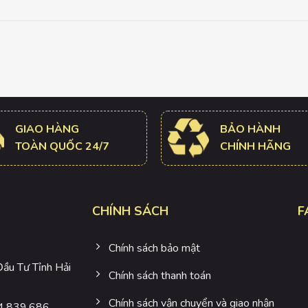
GIAO HÀNG
BẢO HÀNH
TOÀN QUỐC 24/7
CHÍNH HÃNG
CHÍNH SÁCH
F
Chính sách bảo mật
u Tư Tỉnh Hải
Chính sách thanh toán
Chính sách vận chuyển và giao nhận
4.839.686