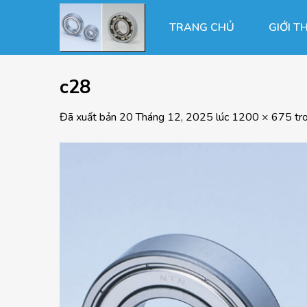
Chuyển
đến
TRANG CHỦ
GIỚI T
nội
dung
c28
Đã xuất bản
20 Tháng 12, 2025
lúc
1200 × 675
tr