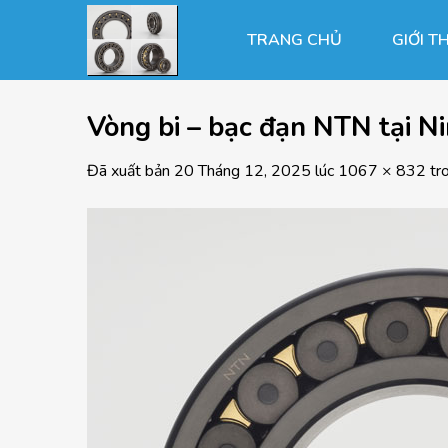
Chuyển
đến
TRANG CHỦ
GIỚI T
nội
dung
Vòng bi – bạc đạn NTN tại N
Đã xuất bản
20 Tháng 12, 2025
lúc
1067 × 832
tr