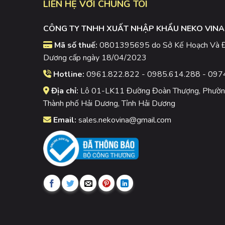
LIÊN HỆ VỚI CHÚNG TÔI
CÔNG TY TNHH XUẤT NHẬP KHẨU NEKO VINA
Mã số thuế:
0801395695 do Sở Kế Hoạch Và Đầ
Dương cấp ngày 18/04/2023
Hotline:
0961.822.822 - 0985.614.288 - 097
Địa chỉ:
Lô 01-LK11 Đường Đoàn Thượng, Phường
Thành phố Hải Dương, Tỉnh Hải Dương
Email:
sales.nekovina@gmail.com