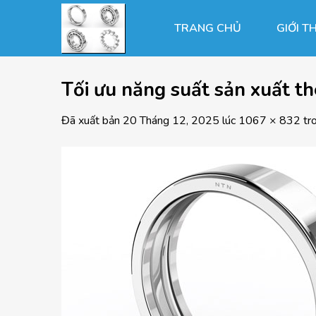
Chuyển
đến
TRANG CHỦ
GIỚI T
nội
dung
Tối ưu năng suất sản xuất t
Đã xuất bản
20 Tháng 12, 2025
lúc
1067 × 832
tr