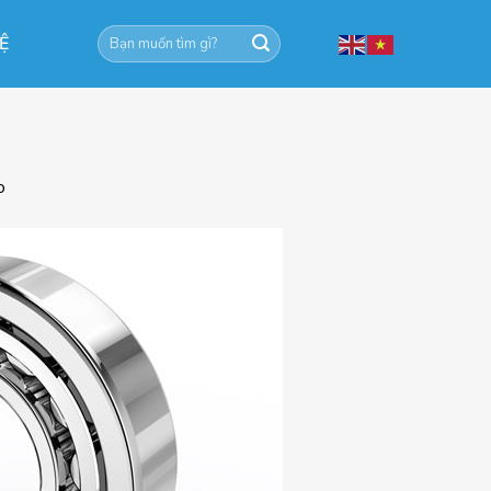
Tìm
HỆ
kiếm:
o