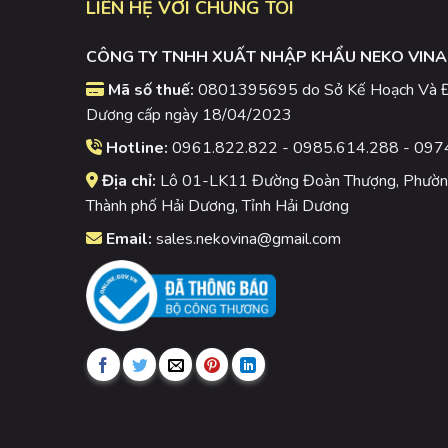
LIÊN HỆ VỚI CHÚNG TÔI
CÔNG TY TNHH XUẤT NHẬP KHẨU NEKO VINA
Mã số thuế:
0801395695 do Sở Kế Hoạch Và Đầ
Dương cấp ngày 18/04/2023
Hotline:
0961.822.822 - 0985.614.288 - 097
Địa chỉ:
Lô 01-LK11 Đường Đoàn Thượng, Phường
Thành phố Hải Dương, Tỉnh Hải Dương
Email:
sales.nekovina@gmail.com