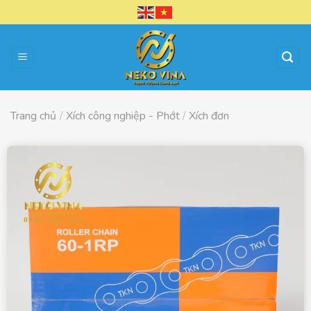
Chuyển
đến
nội
dung
Trang chủ
/
Xích công nghiệp - Phớt
/
Xích đơn