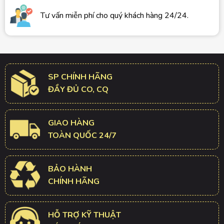
Tư vấn miễn phí cho quý khách hàng 24/24.
SP CHÍNH HÃNG
ĐẦY ĐỦ CO, CQ
GIAO HÀNG
TOÀN QUỐC 24/7
BẢO HÀNH
CHÍNH HÃNG
HỖ TRỢ KỸ THUẬT