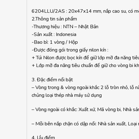
6204LLU/2AS : 20x47x14 mm, nắp cao su, có mỡ 
2.Thông tin sản phẩm
-Thương hiệu : NTN – Nhật Bản
-Sản xuất : Indonesia
-Bao bì: 1 vòng / Hộp
-Được đóng gói trong giấy nilon kín :
+ Túi Nilon được bọc kín để giữ lớp mỡ đa năng tiê
+ Lớp mỡ đa năng tiêu chuẩn để giữ cho vòng bi kh
3. Đặc điểm nổi bật
– Vòng trong & vòng ngoài khắc 2 lỗ tròn nhỏ, lỗ n
chủng loại thép nhà máy sử dụng
– Vòng ngoài có khắc: Xuất xứ, Mã vòng bi, Nhà sả
– Mỗi bên nắp chặn có dập nổi: Nhà sản xuất, Loại 
4. Ưu điểm