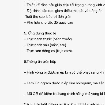
– Thiết kế rãnh sâu giúp chịu tải trọng hướng kính 
– Độ chính xác cao, giảm thiểu ma sát và tiếng ồn
-Tuổi thọ cao, bảo trì đơn giản
– Phù hợp cho tốc độ quay cao
5. Ứng dụng thực tế
– Trục bánh trước (bánh trước).
– Trục bánh sau (bánh sau).
– Trục cam động cơ (trục cam).
6.Thông tin trên hộp
– Hình vòng bi được in ép kim có thể phát sáng khi
– Tem Hologram được in ép kim hologram, mã sản
– Mã QR để kiểm tra hàng chính hãng, mã vòng bi 
Cách nhận biết (Vòng bi) Bạc Đạn NTN chính hãng: