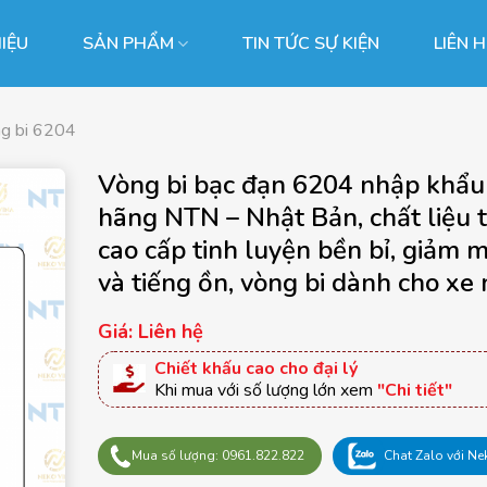
HIỆU
SẢN PHẨM
TIN TỨC SỰ KIỆN
LIÊN 
g bi 6204
Vòng bi bạc đạn 6204 nhập khẩu
hãng NTN – Nhật Bản, chất liệu 
cao cấp tinh luyện bền bỉ, giảm m
và tiếng ồn, vòng bi dành cho xe
Giá: Liên hệ
Chiết khấu cao cho đại lý
Khi mua với số lượng lớn xem
"Chi tiết"
Mua số lượng: 0961.822.822
Chat Zalo với Ne