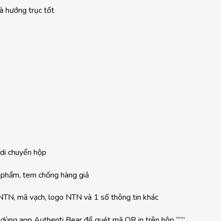
và hướng trục tốt
 di chuyển hộp
 phẩm, tem chống hàng giả
NTN, mã vạch, logo NTN và 1 số thông tin khác
 dùng app Authenti Bear để quét mã QR in trên hộp “””