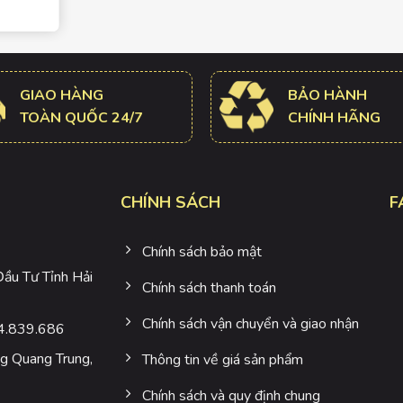
 Nhật
p cao
 bỉ,
ếng ồn,
 xe máy
GIAO HÀNG
BẢO HÀNH
TOÀN QUỐC 24/7
CHÍNH HÃNG
CHÍNH SÁCH
F
Chính sách bảo mật
u Tư Tỉnh Hải
Chính sách thanh toán
Chính sách vận chuyển và giao nhận
4.839.686
 Quang Trung,
Thông tin về giá sản phẩm
Chính sách và quy định chung