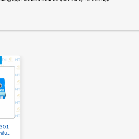
6301
khẩu