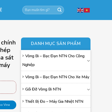
Tìm
HỆ
kiếm:
 chính
DANH MỤC SẢN PHẨM
thép
Vòng Bi – Bạc Đạn NTN Cho Công
a sát
 máy
Nghiệp
Vòng Bi – Bạc Đạn NTN Cho Xe Máy
Gối Đỡ Vòng Bi NTN
Thiết Bị Đo – Máy Gia Nhiệt NTN
ko Vina