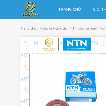
Chuyển
đến
TRANG CHỦ
GIỚI T
nội
dung
Trang chủ
/
Vòng bi – Bạc đạn NTN cho xe máy
/
Vòn