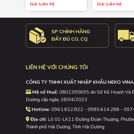
chính hãng NTN – Nhật
chính hãng NTN –
Giá: Liên hệ
Giá: Liên hệ
Bản, chất liệu thép cao
Bản, chất liệu thé
cấp tinh luyện bền bỉ,
cấp tinh luyện bền
giảm ma sát và tiếng ồn,
giảm ma sát và ti
vòng bi dành cho xe máy
vòng bi dành cho
SP CHÍNH HÃNG
ĐẦY ĐỦ CO, CQ
LIÊN HỆ VỚI CHÚNG TÔI
CÔNG TY TNHH XUẤT NHẬP KHẨU NEKO VINA
Mã số thuế:
0801395695 do Sở Kế Hoạch Và Đầ
Dương cấp ngày 18/04/2023
Hotline:
0961.822.822 - 0985.614.288 - 097
Địa chỉ:
Lô 01-LK11 Đường Đoàn Thượng, Phường
Thành phố Hải Dương, Tỉnh Hải Dương