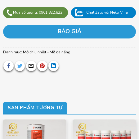
Mua số lượng: 0961.822.822
Chat Zalo với Neko Vina
BÁO GIÁ
Danh mục:
Mỡ chịu nhiệt - Mỡ đa năng
SẢN PHẨM TƯƠNG TỰ