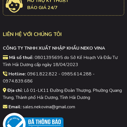
HỖ TRỢ KỸ THUẬT
BÁO GIÁ 24/7
LIÊN HỆ VỚI CHÚNG TÔI
CÔNG TY TNHH XUẤT NHẬP KHẨU NEKO VINA
Mã số thuế:
0801395695 do Sở Kế Hoạch Và Đầu Tư
Tỉnh Hải Dương cấp ngày 18/04/2023
Hotline:
0961.822.822 - 0985.614.288 -
0974.839.686
Địa chỉ:
Lô 01-LK11 Đường Đoàn Thượng, Phường Quang
Trung, Thành phố Hải Dương, Tỉnh Hải Dương
Email:
sales.nekovina@gmail.com