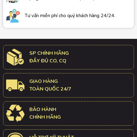
Tư vấn miễn phí cho quý khách hàng 24/24.
SP CHÍNH HÃNG
ĐẦY ĐỦ CO, CQ
GIAO HÀNG
TOÀN QUỐC 24/7
BẢO HÀNH
CHÍNH HÃNG