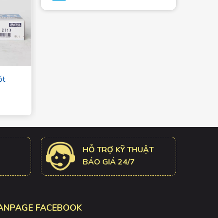
ót
Măng xông, Ống lót
H316X
Giá: Liên hệ
HỖ TRỢ KỸ THUẬT
BÁO GIÁ 24/7
ANPAGE FACEBOOK