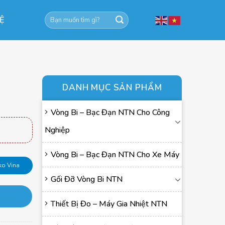
Tìm
HỆ
kiếm:
DANH MỤC SẢN PHẨM
Vòng Bi – Bạc Đạn NTN Cho Công
Nghiệp
Vòng Bi – Bạc Đạn NTN Cho Xe Máy
ko Vina
Gối Đỡ Vòng Bi NTN
Thiết Bị Đo – Máy Gia Nhiệt NTN