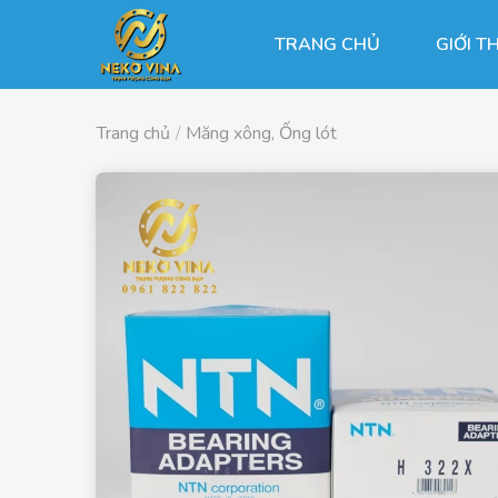
Chuyển
đến
TRANG CHỦ
GIỚI T
nội
dung
Trang chủ
/
Măng xông, Ống lót