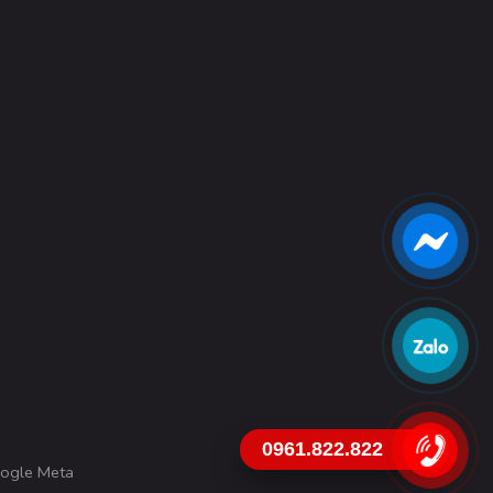
0961.822.822
ogle Meta