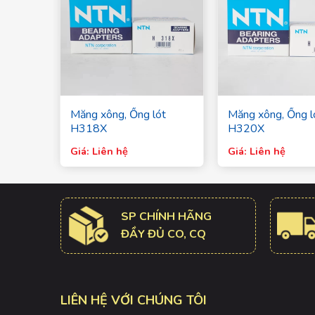
ót
Măng xông, Ống lót
Măng xông, Ống l
H318X
H320X
Giá: Liên hệ
Giá: Liên hệ
SP CHÍNH HÃNG
ĐẦY ĐỦ CO, CQ
LIÊN HỆ VỚI CHÚNG TÔI