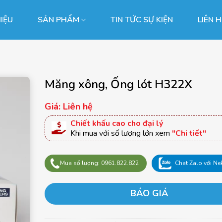
HIỆU
SẢN PHẨM
TIN TỨC SỰ KIỆN
LIÊN 
Măng xông, Ống lót H322X
Giá: Liên hệ
Chiết khấu cao cho đại lý
Khi mua với số lượng lớn xem
"Chi tiết"
Mua số lượng: 0961.822.822
Chat Zalo với Ne
BÁO GIÁ