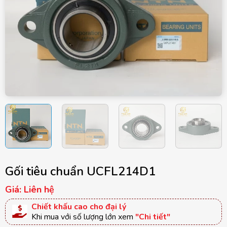
Gối tiêu chuẩn UCFL214D1
Giá: Liên hệ
Chiết khấu cao cho đại lý
Khi mua với số lượng lớn xem
"Chi tiết"