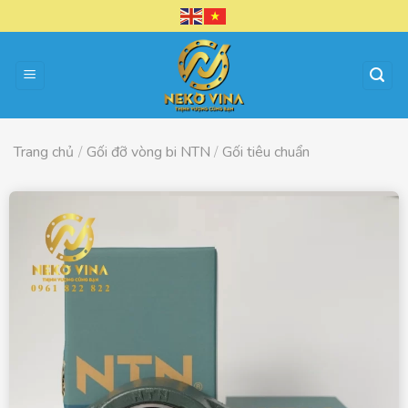
Chuyển
đến
nội
dung
Trang chủ
/
Gối đỡ vòng bi NTN
/
Gối tiêu chuẩn