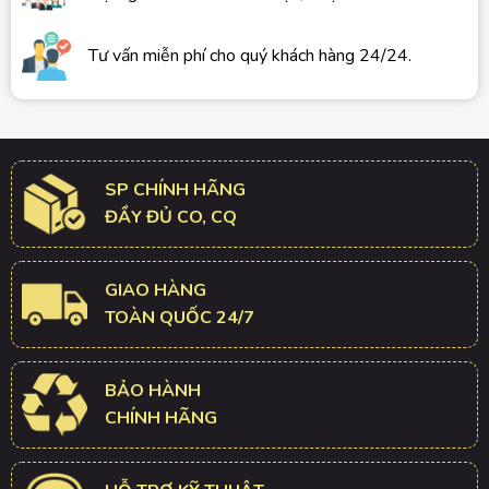
Tư vấn miễn phí cho quý khách hàng 24/24.
SP CHÍNH HÃNG
ĐẦY ĐỦ CO, CQ
GIAO HÀNG
TOÀN QUỐC 24/7
BẢO HÀNH
CHÍNH HÃNG