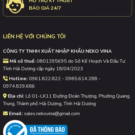
HỖ TRỢ KỸ THUẬT
BÁO GIÁ 24/7
LIÊN HỆ VỚI CHÚNG TÔI
CÔNG TY TNHH XUẤT NHẬP KHẨU NEKO VINA
Mã số thuế:
0801395695 do Sở Kế Hoạch Và Đầu Tư
Tỉnh Hải Dương cấp ngày 18/04/2023
Hotline:
0961.822.822 - 0985.614.288 -
0974.839.686
Địa chỉ:
Lô 01-LK11 Đường Đoàn Thượng, Phường Quang
Trung, Thành phố Hải Dương, Tỉnh Hải Dương
Email:
sales.nekovina@gmail.com