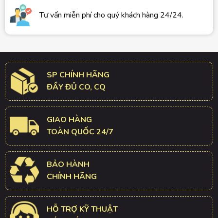
Tư vấn miễn phí cho quý khách hàng 24/24.
SP CHÍNH HÃNG
ĐẦY ĐỦ CO, CQ
GIAO HÀNG
TOÀN QUỐC 24/7
BẢO HÀNH
CHÍNH HÃNG
HỖ TRỢ KỸ THUẬT