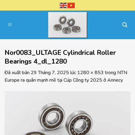
Chuyển
đến
nội
dung
Nor0083_ULTAGE Cylindrical Roller
Bearings 4_dl_1280
Đã xuất bản
29 Tháng 7, 2025
lúc
1280 × 853
trong
NTN
Europe ra quân mạnh mẽ tại Cúp Công ty 2025 ở Annecy