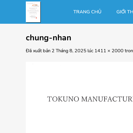
Chuyển
đến
TRANG CHỦ
GIỚI T
nội
dung
chung-nhan
Đã xuất bản
2 Tháng 8, 2025
lúc
1411 × 2000
tro