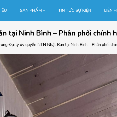
HIỆU
SẢN PHẨM
TIN TỨC SỰ KIỆN
LIÊN 
ản tại Ninh Bình – Phân phối chính
rong
Đại lý ủy quyền NTN Nhật Bản tại Ninh Bình – Phân phối c