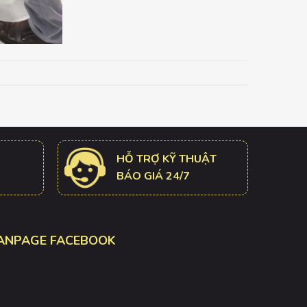
HỖ TRỢ KỸ THUẬT
BÁO GIÁ 24/7
ANPAGE FACEBOOK