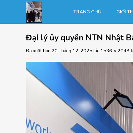
Chuyển
đến
TRANG CHỦ
GIỚI T
nội
dung
Đại lý ủy quyền NTN Nhật B
Đã xuất bản
20 Tháng 12, 2025
lúc
1536 × 2048
t