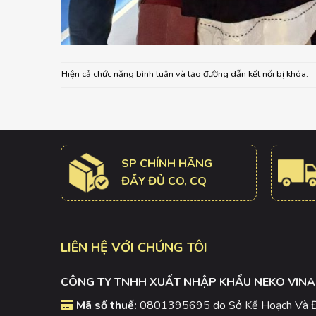
Hiện cả chức năng bình luận và tạo đường dẫn kết nối bị khóa.
SP CHÍNH HÃNG
ĐẦY ĐỦ CO, CQ
LIÊN HỆ VỚI CHÚNG TÔI
CÔNG TY TNHH XUẤT NHẬP KHẨU NEKO VINA
Mã số thuế:
0801395695 do Sở Kế Hoạch Và Đầ