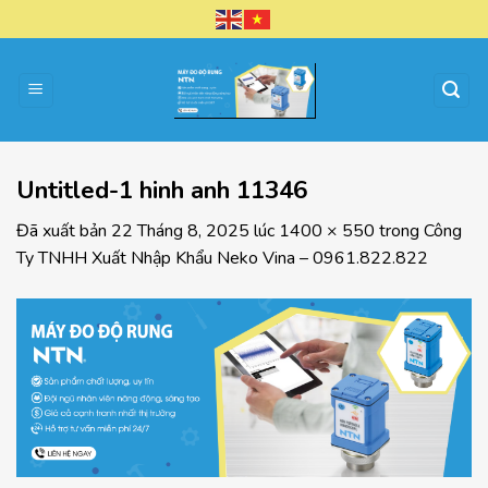
Chuyển
đến
nội
dung
Untitled-1 hinh anh 11346
Đã xuất bản
22 Tháng 8, 2025
lúc
1400 × 550
trong
Công
Ty TNHH Xuất Nhập Khẩu Neko Vina – 0961.822.822