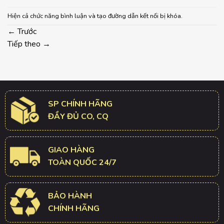
Hiện cả chức năng bình luận và tạo đường dẫn kết nối bị khóa.
←
Trước
Tiếp theo
→
SP CHÍNH HÃNG
ĐẦY ĐỦ CO, CQ
GIAO HÀNG
TOÀN QUỐC 24/7
BẢO HÀNH
CHÍNH HÃNG