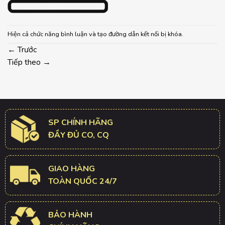
Hiện cả chức năng bình luận và tạo đường dẫn kết nối bị khóa.
←
Trước
Tiếp theo
→
SP CHÍNH HÃNG
ĐẦY ĐỦ CO, CQ
GIAO HÀNG
TOÀN QUỐC 24/7
BẢO HÀNH