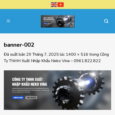
Chuyển
đến
nội
dung
banner-002
Đã xuất bản
29 Tháng 7, 2025
lúc
1400 × 516
trong
Công
Ty TNHH Xuất Nhập Khẩu Neko Vina – 0961.822.822