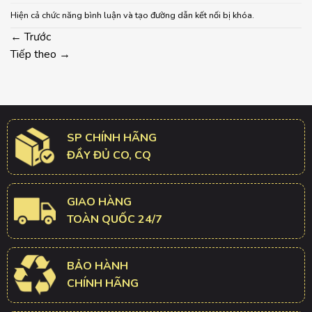
Hiện cả chức năng bình luận và tạo đường dẫn kết nối bị khóa.
←
Trước
Tiếp theo
→
SP CHÍNH HÃNG
ĐẦY ĐỦ CO, CQ
GIAO HÀNG
TOÀN QUỐC 24/7
BẢO HÀNH
CHÍNH HÃNG