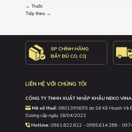
←
Trước
Tiếp theo
→
SP CHÍNH HÃNG
ĐẦY ĐỦ CO, CQ
LIÊN HỆ VỚI CHÚNG TÔI
CÔNG TY TNHH XUẤT NHẬP KHẨU NEKO VINA
Mã số thuế:
0801395695 do Sở Kế Hoạch Và Đầ
Dương cấp ngày 18/04/2023
Hotline:
0961.822.822 - 0985.614.288 - 097