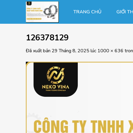
Chuyển
đến
TRANG CHỦ
GIỚI T
nội
dung
126378129
Đã xuất bản
29 Tháng 8, 2025
lúc
1000 × 636
tro