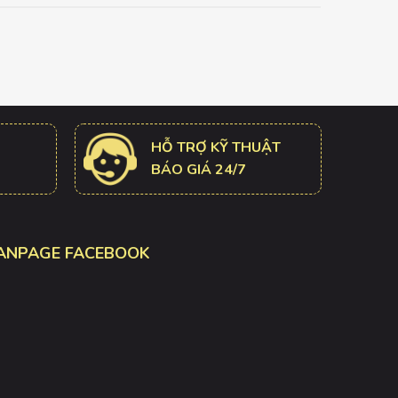
HỖ TRỢ KỸ THUẬT
BÁO GIÁ 24/7
ANPAGE FACEBOOK