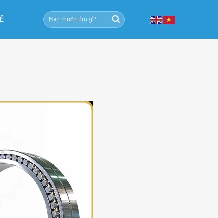
Tìm
HỆ
kiếm: