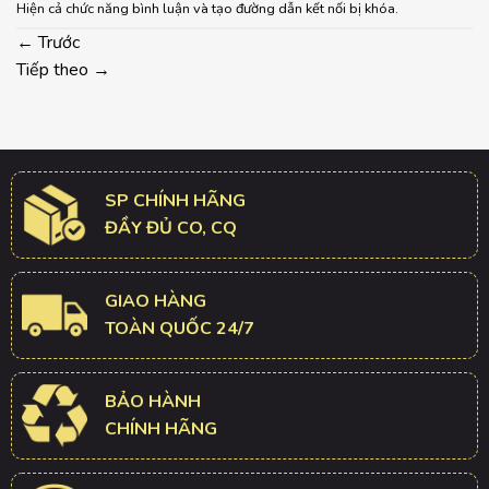
Hiện cả chức năng bình luận và tạo đường dẫn kết nối bị khóa.
←
Trước
Tiếp theo
→
SP CHÍNH HÃNG
ĐẦY ĐỦ CO, CQ
GIAO HÀNG
TOÀN QUỐC 24/7
BẢO HÀNH
CHÍNH HÃNG