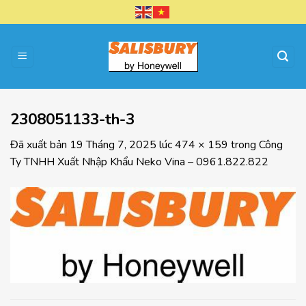
Chuyển
đến
nội
dung
2308051133-th-3
Đã xuất bản
19 Tháng 7, 2025
lúc
474 × 159
trong
Công
Ty TNHH Xuất Nhập Khẩu Neko Vina – 0961.822.822