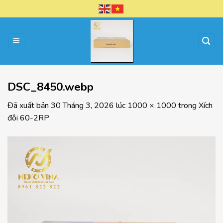
Chuyển
đến
nội
dung
DSC_8450.webp
Đã xuất bản
30 Tháng 3, 2026
lúc
1000 × 1000
trong
Xích
đôi 60-2RP