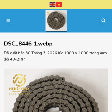
Chuyển
đến
nội
dung
DSC_8446-1.webp
Đã xuất bản
30 Tháng 3, 2026
lúc
1000 × 1000
trong
Xích
đôi 40-2RP