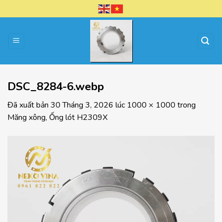
Chuyển
đến
nội
dung
DSC_8284-6.webp
Đã xuất bản
30 Tháng 3, 2026
lúc
1000 × 1000
trong
Măng xông, Ống lót H2309X