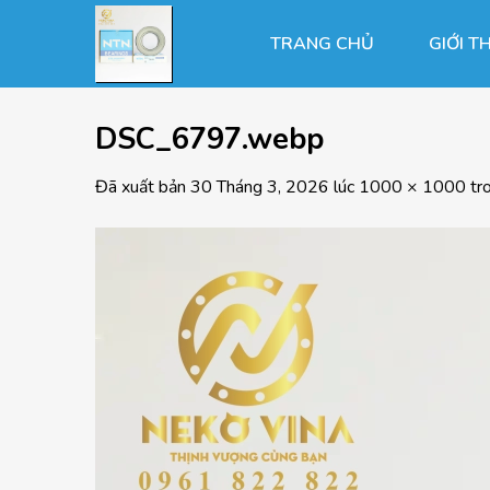
Chuyển
đến
TRANG CHỦ
GIỚI T
nội
dung
DSC_6797.webp
Đã xuất bản
30 Tháng 3, 2026
lúc
1000 × 1000
tr