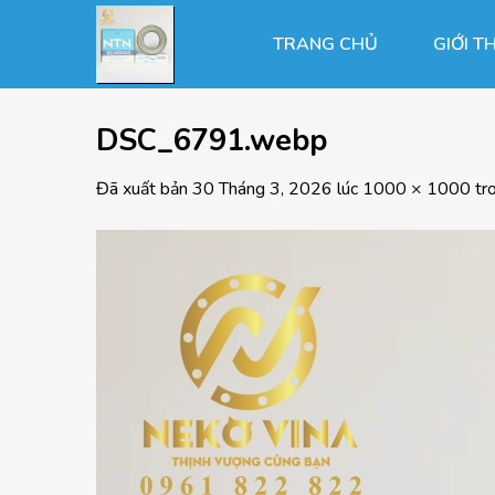
Chuyển
đến
TRANG CHỦ
GIỚI T
nội
dung
DSC_6791.webp
Đã xuất bản
30 Tháng 3, 2026
lúc
1000 × 1000
tr