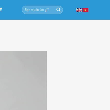
Tìm
HỆ
kiếm: