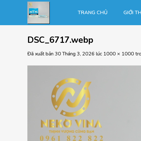
Chuyển
đến
TRANG CHỦ
GIỚI T
nội
dung
DSC_6717.webp
Đã xuất bản
30 Tháng 3, 2026
lúc
1000 × 1000
tr