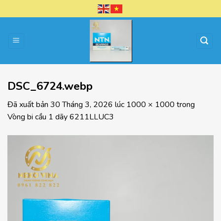
Chuyển
đến
nội
dung
DSC_6724.webp
Đã xuất bản
30 Tháng 3, 2026
lúc
1000 × 1000
trong
Vòng bi cầu 1 dãy 6211LLUC3