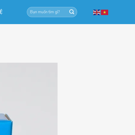
Tìm
HỆ
kiếm: