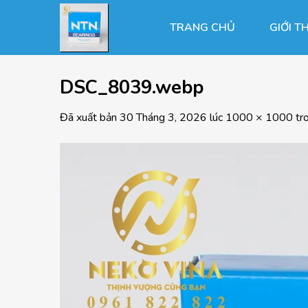
Chuyển
đến
TRANG CHỦ
GIỚI T
nội
dung
DSC_8039.webp
Đã xuất bản
30 Tháng 3, 2026
lúc
1000 × 1000
tr