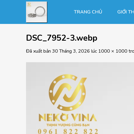
Chuyển
đến
TRANG CHỦ
GIỚI T
nội
dung
DSC_7952-3.webp
Đã xuất bản
30 Tháng 3, 2026
lúc
1000 × 1000
tr