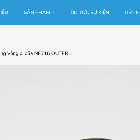
HIỆU
SẢN PHẨM
TIN TỨC SỰ KIỆN
LIÊN 
ong
Vòng bi đũa NF318 OUTER