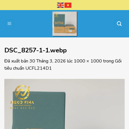
Chuyển
đến
nội
dung
DSC_8257-1-1.webp
Đã xuất bản
30 Tháng 3, 2026
lúc
1000 × 1000
trong
Gối
tiêu chuẩn UCFL214D1