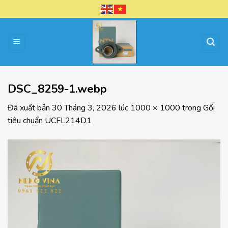
Chuyển
đến
nội
dung
DSC_8259-1.webp
Đã xuất bản
30 Tháng 3, 2026
lúc
1000 × 1000
trong
Gối
tiêu chuẩn UCFL214D1