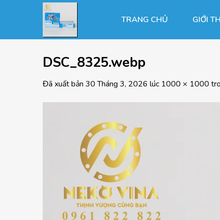
Chuyển
đến
TRANG CHỦ
GIỚI T
nội
dung
DSC_8325.webp
Đã xuất bản
30 Tháng 3, 2026
lúc
1000 × 1000
tr