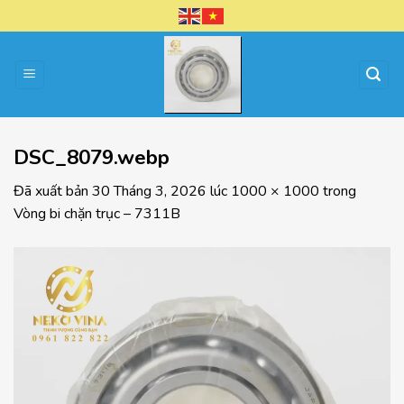
Chuyển
đến
nội
dung
DSC_8079.webp
Đã xuất bản
30 Tháng 3, 2026
lúc
1000 × 1000
trong
Vòng bi chặn trục – 7311B