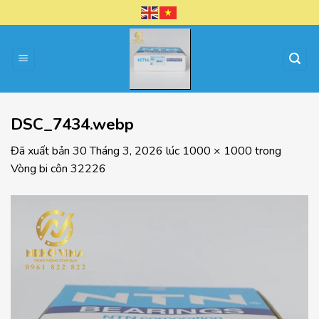
Chuyển
đến
nội
dung
DSC_7434.webp
Đã xuất bản
30 Tháng 3, 2026
lúc
1000 × 1000
trong
Vòng bi côn 32226