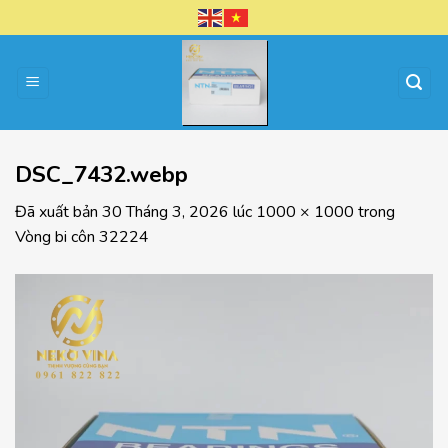
Chuyển
đến
nội
dung
DSC_7432.webp
Đã xuất bản
30 Tháng 3, 2026
lúc
1000 × 1000
trong
Vòng bi côn 32224